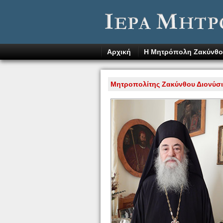
Αρχική
Η Μητρόπολη Ζακύνθο
Μητροπολίτης Ζακύνθου Διονύσι