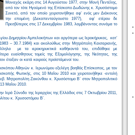
Μοναχός εκάρη στις 14 Αυγούστου 1977, στην Μονή Πεντέλης,
από τον τότε Ηγούμενό της Επίσκοπο Δωδώνης κ. Χρυσόστομο
Συνετό, από τον οποίο χειροτονήθηκε αφ’ ενός μεν Διάκονος
την επομένη (Δεκαπενταύγουστο 1977), αφ’ ετέρου δε
Πρεσβύτερος στις 17 Δεκεμβρίου 1983, λαμβάνοντας συνάμα το
Αγίου Δημητρίου Αμπελοκήπων και αργότερα ως Ιεροκήρυκας, κατ’
1983 – 30.7.1984) και ακολούθως στην Μητρόπολη Καισαριανής,
λληλα με τα ιεροκηρυκτικά καθήκοντά του, επιδόθηκε με
τερα ευαίσθητους τομείς της Εξομολόγησης, της Νεότητας, της
ον έταξαν οι κατά καιρούς προϊστάμενοί του.
σκόπου Αθηνών κ. Ιερωνύμου εξελέγη βοηθός Επίσκοπος, με τον
ισκοπής Φωτικής, στις 10 Μαΐου 2010 και χειροτονήθηκε -εντολή
Σεβ. Μητροπολίτη Ζακύνθου κ. Χρυσόστομο Β΄ στον Μητροπολιτικό
 13 Μαΐου 2010.
ν Ιερά Σύνοδο της Ιεραρχίας της Ελλάδος στις 7 Οκτωβρίου 2011,
λίτου κ. Χρυσοστόμου Β΄.