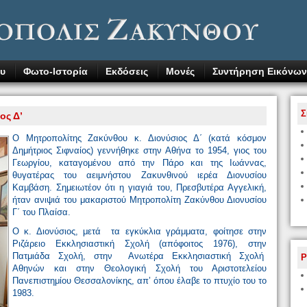
υ
Φωτο-Ιστορία
Εκδόσεις
Μονές
Συντήρηση Εικόνων
Σ
ος Δ’
Ο Μητροπολίτης Ζακύνθου κ. Διονύσιος Δ΄ (κατά κόσμον
Δημήτριος Σιφναίος) γεννήθηκε στην Αθήνα το 1954, γιος του
Γεωργίου, καταγομένου από την Πάρο και της Ιωάννας,
θυγατέρας του αειμνήστου Ζακυνθινού ιερέα Διονυσίου
Καμβάση. Σημειωτέον ότι η γιαγιά του, Πρεσβυτέρα Αγγελική,
ήταν ανιψιά του μακαριστού Μητροπολίτη Ζακύνθου Διονυσίου
Γ΄ του Πλαίσα.
Ο κ. Διονύσιος, μετά τα εγκύκλια γράμματα, φοίτησε στην
Ριζάρειο Εκκλησιαστική Σχολή (απόφοιτος 1976), στην
Πατμιάδα Σχολή, στην Ανωτέρα Εκκλησιαστική Σχολή
P
Αθηνών και στην Θεολογική Σχολή του Αριστοτελείου
Πανεπιστημίου Θεσσαλονίκης, απ’ όπου έλαβε το πτυχίο του το
1983.