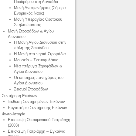
Προδρόμου στη Λαγκάδα
Μονή Αναφωνήτριας (Σήμερα
Ενοριακός Ναός)
Μονή Υπεραγίας Θεοτόκου
Σπηλαιώτισσας
Μονή Στροφάδων & Αγίου
Διονυσίου
Η Μονή Αγίου Διονυσίου στην
πόλη της Ζακύνθου
Η Μονή στα νησιά Στροφάδια
Μουσείο – Σκευοφυλάκιο
Νέα πτέρυγα Στροφάδων &
Αγίου Διονυσίου
Οι επίσημες πανηγύρεις του
Αγίου Διονυσίου
Σεισμοί Στροφάδων
Συντήρηση Εικόνων
Έκθεση Συντηρημένων Εικόνων
Εργαστήριο Συντήρησης Εικόνων
Φωτο-Ιστορία
Επίσκεψη Οικουμενικού Πατριάρχη
(2003)
Επίσκεψη Πατριάρχη – Εγκαίνια