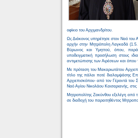
οφίκιο του Αρχιμανδρίτου.
Ως Διάκονος υπηρέτησε στον Ναό του 
αρχήν στην Μητρόπολη Λαγκαδά (1.5.
Βύρωνος και Υμηττού, όπου, παρά
υποδειγματική προσήλωση στους ιδιαί
αντιμετώπισης των Αιρέσεων και όπου τ
Με πρόταση του Μακαριωτάτου Αρχιεπι
τίτλο της πάλαι ποτέ διαλαμψάσης Επ
Αρχιεπισκόπου- από τον Γέροντά του 
Ναό Αγίου Νικολάου Καισαριανής, στις
Μητροπολίτης Ζακύνθου εξελέγη από τη
σε διαδοχή του παραιτηθέντος Μητροπο