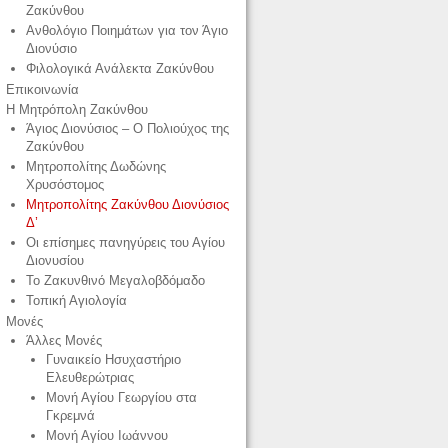
Ζακύνθου
Ανθολόγιο Ποιημάτων για τον Άγιο
Διονύσιο
Φιλολογικά Ανάλεκτα Ζακύνθου
Επικοινωνία
Η Μητρόπολη Ζακύνθου
Άγιος Διονύσιος – Ο Πολιούχος της
Ζακύνθου
Μητροπολίτης Δωδώνης
Χρυσόστομος
Μητροπολίτης Ζακύνθου Διονύσιος
Δ’
Οι επίσημες πανηγύρεις του Αγίου
Διονυσίου
Το Ζακυνθινό Μεγαλοβδόμαδο
Τοπική Αγιολογία
Μονές
Άλλες Μονές
Γυναικείο Ησυχαστήριο
Ελευθερώτριας
Μονή Αγίου Γεωργίου στα
Γκρεμνά
Μονή Αγίου Ιωάννου