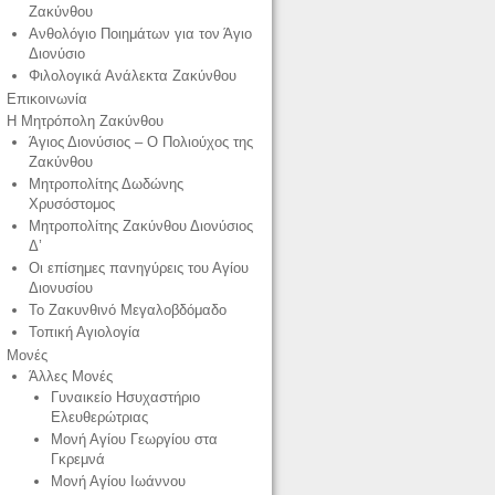
Ζακύνθου
Ανθολόγιο Ποιημάτων για τον Άγιο
Διονύσιο
Φιλολογικά Ανάλεκτα Ζακύνθου
Επικοινωνία
Η Μητρόπολη Ζακύνθου
Άγιος Διονύσιος – Ο Πολιούχος της
Ζακύνθου
Μητροπολίτης Δωδώνης
Χρυσόστομος
Μητροπολίτης Ζακύνθου Διονύσιος
Δ’
Οι επίσημες πανηγύρεις του Αγίου
Διονυσίου
Το Ζακυνθινό Μεγαλοβδόμαδο
Τοπική Αγιολογία
Μονές
Άλλες Μονές
Γυναικείο Ησυχαστήριο
Ελευθερώτριας
Μονή Αγίου Γεωργίου στα
Γκρεμνά
Μονή Αγίου Ιωάννου