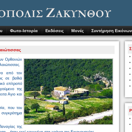
υ
Φωτο-Ιστορία
Εκδόσεις
Μονές
Συντήρηση Εικόνων
Σ
αιώτισσας
των Ορθονιών
ηλαιώτισσας.
να από τον
ος σε βαθιά
ικό επίτροπό
Ηγούμενο της
ειτα Αγιο και
σία, που του
P
 συγκρότημα
Παναγίας της
ση – ήταν εκεί κρυμμένη στα χρόνια της Εικονομαχίας.