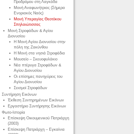
Προδρόμου στη Λαγκάδα
Μονή Αναφωνήτριας (Σήμερα
Ενοριακός Ναός)
Μονή Υπεραγίας Θεοτόκου
Σπηλαιώτισσας
Μονή Στροφάδων & Αγίου
Διονυσίου
Η Μονή Αγίου Διονυσίου στην
πόλη της Ζακύνθου
Η Μονή στα νησιά Στροφάδια
Μουσείο – Σκευοφυλάκιο
Νέα πτέρυγα Στροφάδων &
Αγίου Διονυσίου
Οι επίσημες πανηγύρεις του
Αγίου Διονυσίου
Σεισμοί Στροφάδων
Συντήρηση Εικόνων
Έκθεση Συντηρημένων Εικόνων
Εργαστήριο Συντήρησης Εικόνων
Φωτο-Ιστορία
Επίσκεψη Οικουμενικού Πατριάρχη
(2003)
Επίσκεψη Πατριάρχη – Εγκαίνια