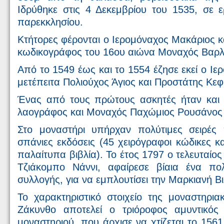
Ιδρύθηκε στις 4 Δεκεμβρίου του 1535, σε 
παρεκκλησίου.
Κτήτορες φέρονται ο Ιερομόναχος Μακάριος κα
κωδικογράφος του 16ου αιώνα Μοναχός Βαρ
Από το 1549 έως και το 1554 έζησε εκεί ο Ιε
μετέπειτα Πολιούχος Άγιος και Προστάτης Κεφ
Ένας από τους πρώτους ασκητές ήταν και ο
λαογράφος και Μοναχός Παχώμιος Ρουσάνος 
Στο μοναστήρι υπήρχαν πολύτιμες σειρές
σπάνιες εκδόσεις (45 χειρόγραφοι κώδικες κ
παλαίτυπα βιβλία). Το έτος 1797 ο τελευταί
Τζιάκομπο Νάννι, αφαίρεσε βίαια ένα π
συλλογής, για να εμπλουτίσει την Μαρκιανή Β
Το χαρακτηριστικό στοιχείο της μοναστηρια
Ζάκυνθο αποτελεί ο τριόροφος αμυντικός
μοναστηριού, που άρχισε να χτίζεται το 1561