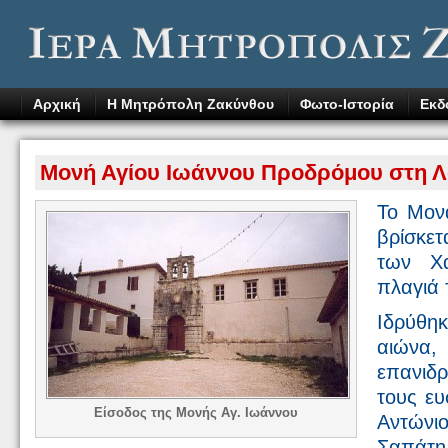
Αρχική
Η Μητρόπολη Ζακύνθου
Φωτο-Ιστορία
Εκδ
Μονή Αγίου Ιωάννου Προδρόμου στη 
Το Μον
βρίσκετ
των Χα
πλαγιά 
Ιδρύθη
αιώνα
επανιδ
τους ευ
Είσοδος της Μονής Αγ. Ιωάννου
Αντώνι
Σαπάτη